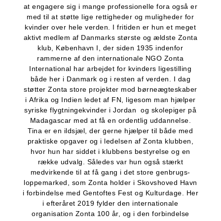
at engagere sig i mange professionelle fora også er
med til at støtte lige rettigheder og muligheder for
kvinder over hele verden. I fritiden er hun et meget
aktivt medlem af Danmarks største og ældste Zonta
klub, København I, der siden 1935 indenfor
rammerne af den internationale NGO Zonta
International har arbejdet for kvinders ligestilling
både her i Danmark og i resten af verden. I dag
støtter Zonta store projekter mod børneægteskaber
i Afrika og Indien ledet af FN, ligesom man hjælper
syriske flygtningekvinder i Jordan og skolepiger på
Madagascar med at få en ordentlig uddannelse.
Tina er en ildsjæl, der gerne hjælper til både med
praktiske opgaver og i ledelsen af Zonta klubben,
hvor hun har siddet i klubbens bestyrelse og en
række udvalg. Således var hun også stærkt
medvirkende til at få gang i det store genbrugs-
loppemarked, som Zonta holder i Skovshoved Havn
i forbindelse med Gentoftes Fest og Kulturdage. Her
i efteråret 2019 fylder den internationale
organisation Zonta 100 år, og i den forbindelse