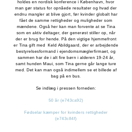
holdes en nordisk konference i København, hvor
man gør status for opnåede resultater og hvad der
endnu mangler at blive gjort, før kvinder globalt har
fået de samme rettigheder og muligheder som
mændene. Også her kan man forvente at se Tina
som en aktiv deltager, der generøst stiller op, når
der er brug for hende. På den vigtige hjemmefront
er Tina gift med Keld Abildgaard, der er arbejdende
bestyrelsesformand i ejendomsmæglerfirmaet, og
sammen har de i alt fire børn i alderen 19-24 år,
samt hunden Maui, som Tina gerne går lange ture
med. Det kan man også indimellem se et billede af
bag på en bus.
Se indlæg i pressen forneden:
50 år (e743ca92)
Fødselar kæmper for kvinders rettigheder
(e743c84f)