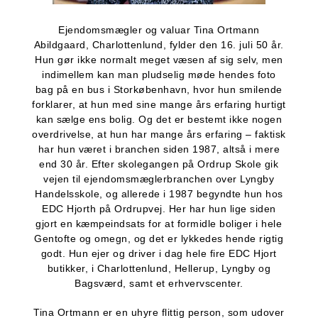
Ejendomsmægler og valuar Tina Ortmann
Abildgaard, Charlottenlund, fylder den 16. juli 50 år.
Hun gør ikke normalt meget væsen af sig selv, men
indimellem kan man pludselig møde hendes foto
bag på en bus i Storkøbenhavn, hvor hun smilende
forklarer, at hun med sine mange års erfaring hurtigt
kan sælge ens bolig. Og det er bestemt ikke nogen
overdrivelse, at hun har mange års erfaring – faktisk
har hun været i branchen siden 1987, altså i mere
end 30 år. Efter skolegangen på Ordrup Skole gik
vejen til ejendomsmæglerbranchen over Lyngby
Handelsskole, og allerede i 1987 begyndte hun hos
EDC Hjorth på Ordrupvej. Her har hun lige siden
gjort en kæmpeindsats for at formidle boliger i hele
Gentofte og omegn, og det er lykkedes hende rigtig
godt. Hun ejer og driver i dag hele fire EDC Hjort
butikker, i Charlottenlund, Hellerup, Lyngby og
Bagsværd, samt et erhvervscenter.
Tina Ortmann er en uhyre flittig person, som udover