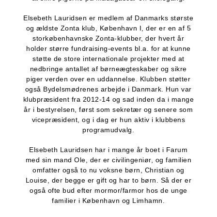
Elsebeth Lauridsen er medlem af Danmarks største
og ældste Zonta klub, København I, der er en af 5
storkøbenhavnske Zonta-klubber, der hvert år
holder større fundraising-events bl.a. for at kunne
støtte de store internationale projekter med at
nedbringe antallet af børneægteskaber og sikre
piger verden over en uddannelse. Klubben støtter
også Bydelsmødrenes arbejde i Danmark. Hun var
klubpræsident fra 2012-14 og sad inden da i mange
år i bestyrelsen, først som sekretær og senere som
vicepræsident, og i dag er hun aktiv i klubbens
programudvalg.
Elsebeth Lauridsen har i mange år boet i Farum
med sin mand Ole, der er civilingeniør, og familien
omfatter også to nu voksne børn, Christian og
Louise, der begge er gift og har to børn. Så der er
også ofte bud efter mormor/farmor hos de unge
familier i København og Limhamn.