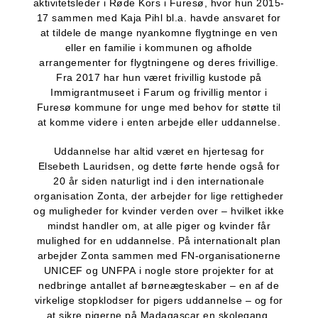
aktivitetsleder i Røde Kors i Furesø, hvor hun 2015-
17 sammen med Kaja Pihl bl.a. havde ansvaret for
at tildele de mange nyankomne flygtninge en ven
eller en familie i kommunen og afholde
arrangementer for flygtningene og deres frivillige.
Fra 2017 har hun været frivillig kustode på
Immigrantmuseet i Farum og frivillig mentor i
Furesø kommune for unge med behov for støtte til
at komme videre i enten arbejde eller uddannelse.
Uddannelse har altid været en hjertesag for
Elsebeth Lauridsen, og dette førte hende også for
20 år siden naturligt ind i den internationale
organisation Zonta, der arbejder for lige rettigheder
og muligheder for kvinder verden over – hvilket ikke
mindst handler om, at alle piger og kvinder får
mulighed for en uddannelse. På internationalt plan
arbejder Zonta sammen med FN-organisationerne
UNICEF og UNFPA i nogle store projekter for at
nedbringe antallet af børneægteskaber – en af de
virkelige stopklodser for pigers uddannelse – og for
at sikre pigerne på Madagascar en skolegang.