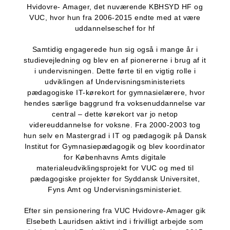
Hvidovre- Amager, det nuværende KBHSYD HF og
VUC, hvor hun fra 2006-2015 endte med at være
uddannelseschef for hf
Samtidig engagerede hun sig også i mange år i
studievejledning og blev en af pionererne i brug af it
i undervisningen. Dette førte til en vigtig rolle i
udviklingen af Undervisningsministeriets
pædagogiske IT-kørekort for gymnasielærere, hvor
hendes særlige baggrund fra voksenuddannelse var
central – dette kørekort var jo netop
videreuddannelse for voksne. Fra 2000-2003 tog
hun selv en Mastergrad i IT og pædagogik på Dansk
Institut for Gymnasiepædagogik og blev koordinator
for Københavns Amts digitale
materialeudviklingsprojekt for VUC og med til
pædagogiske projekter for Syddansk Universitet,
Fyns Amt og Undervisningsministeriet.
Efter sin pensionering fra VUC Hvidovre-Amager gik
Elsebeth Lauridsen aktivt ind i frivilligt arbejde som