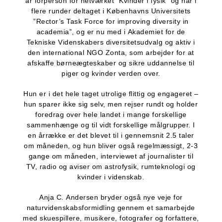
år forperson for netværket ”Kvinder i fysik” og har i
flere runder deltaget i Københavns Universitets
”Rector’s Task Force for improving diversity in
academia”, og er nu med i Akademiet for de
Tekniske Videnskabers diversitetsudvalg og aktiv i
den international NGO Zonta, som arbejder for at
afskaffe børneægteskaber og sikre uddannelse til
piger og kvinder verden over.
Hun er i det hele taget utrolige flittig og engageret –
hun sparer ikke sig selv, men rejser rundt og holder
foredrag over hele landet i mange forskellige
sammenhænge og til vidt forskellige målgrupper. I
en årrække er det blevet til i gennemsnit 2.5 taler
om måneden, og hun bliver også regelmæssigt, 2-3
gange om måneden, interviewet af journalister til
TV, radio og aviser om astrofysik, rumteknologi og
kvinder i videnskab.
Anja C. Andersen bryder også nye veje for
naturvidenskabsformidling gennem et samarbejde
med skuespillere, musikere, fotografer og forfattere,