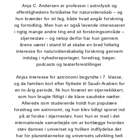
Anja C. Andersen er professor i astrofysik og
offentlighedens forståelse for naturvidenskab – og
hun brænder for sit fag, både hvad angår forskning
og formidling. Men hun er også levende interesseret
i rigtig mange andre ting end sit forskningsområde –
stjernestøv – og netop derfor har hun gennem
årene været i stand til at skabe en bred folkelig
interesse for naturvidenskabelig forskning gennem
indslag i nyhedsreportager, foredrag, bøger,
podcasts og teaterforestillinger.
Anjas interesse for astronomi begyndte i 7. klasse,
og da familien kort efter flyttede til Saudi-Arabien for
en to-årig periode, fik hun foræret en stjernekikkert,
som hun brugte flittigt i de klare saudiske nætter.
Allerede som studerende holdt hun populære
foredrag om astronomi, og hun blev tidligt sporet ind
på at forske i stjernestøv, hvor hun er med i det
internationale samarbejde om at kortlægge hvordan
støv dannes i universet og hvilken indflydelse det
har for planetdannelse og universets udvikling helt