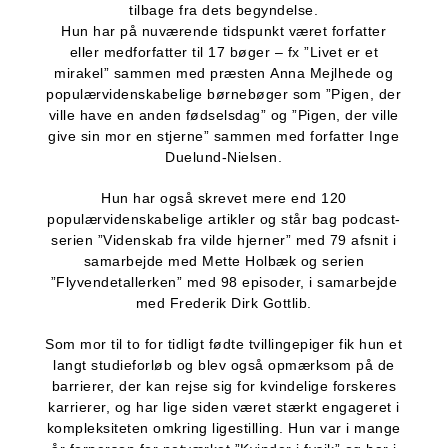
tilbage fra dets begyndelse.
Hun har på nuværende tidspunkt været forfatter
eller medforfatter til 17 bøger – fx ”Livet er et
mirakel” sammen med præsten Anna Mejlhede og
populærvidenskabelige børnebøger som ”Pigen, der
ville have en anden fødselsdag” og ”Pigen, der ville
give sin mor en stjerne” sammen med forfatter Inge
Duelund-Nielsen.
Hun har også skrevet mere end 120
populærvidenskabelige artikler og står bag podcast-
serien ”Videnskab fra vilde hjerner” med 79 afsnit i
samarbejde med Mette Holbæk og serien
”Flyvendetallerken” med 98 episoder, i samarbejde
med Frederik Dirk Gottlib.
Som mor til to for tidligt fødte tvillingepiger fik hun et
langt studieforløb og blev også opmærksom på de
barrierer, der kan rejse sig for kvindelige forskeres
karrierer, og har lige siden været stærkt engageret i
kompleksiteten omkring ligestilling. Hun var i mange