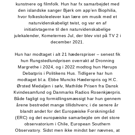
kunstnere og filmfolk. Hun har fx samarbejdet med
den islandske sanger Bjørk om app’en Biophilia,
hvor folkeskoleelever kan lære om musik med et
naturvidenskabeligt twist, og var en af
initiativtagerne til den naturvidenskabelige
julekalender, Kometernes Jul, der blev vist på TV 2 i
december 2021.
Hun har modtaget i alt 21 hæderspriser – senest fik
hun Rungstedlundprisen overrakt af Dronning
Margrethe i 2024, og i 2022 modtog hun Hørups
Debatpris i Politikens Hus. Tidligere har hun
modtaget bl.a. Ebbe Muncks Hæderspris og H.C.
Ørsted Medaljen i sølv, Mathilde Prisen fra Dansk
Kvindesamfund og Danmarks Radios Rosenkjærpris.
Både fagligt og formidlingsmæssigt har hun gennem
årene bestredet mange tillidshverv, i de senere år
blandt andet for det Europæiske Forskningråd
(ERC) og det europæiske samarbejde om det store
observatorium i Chile, European Southern
Observatory. Sidst men ikke mindst bør nævnes, at