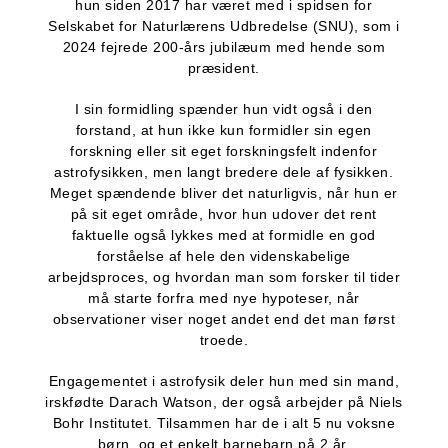
hun siden 2017 har været med i spidsen for
Selskabet for Naturlærens Udbredelse (SNU), som i
2024 fejrede 200-års jubilæum med hende som
præsident.
I sin formidling spænder hun vidt også i den
forstand, at hun ikke kun formidler sin egen
forskning eller sit eget forskningsfelt indenfor
astrofysikken, men langt bredere dele af fysikken.
Meget spændende bliver det naturligvis, når hun er
på sit eget område, hvor hun udover det rent
faktuelle også lykkes med at formidle en god
forståelse af hele den videnskabelige
arbejdsproces, og hvordan man som forsker til tider
må starte forfra med nye hypoteser, når
observationer viser noget andet end det man først
troede.
Engagementet i astrofysik deler hun med sin mand,
irskfødte Darach Watson, der også arbejder på Niels
Bohr Institutet. Tilsammen har de i alt 5 nu voksne
børn, og et enkelt barnebarn på 2 år.