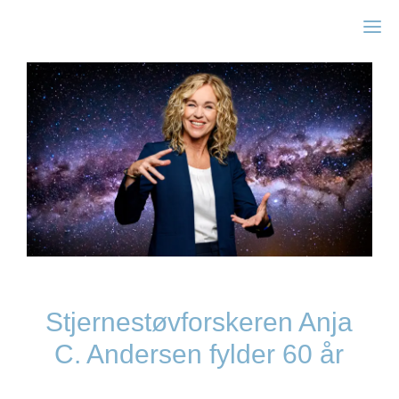
Zonta Kbh I
Stjernestøvforskeren Anja
C. Andersen fylder 60 år