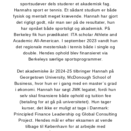
sportsudøver dels studerer et akademisk fag.
Hannahs sport er tennis. Et sådant studium er både
fysisk og mentalt meget krævende. Hannah har gjort
det rigtigt godt, når man ser på de resultater, hun
har opnået både sportsligt og akademisk. På
Berkeley fik hun prædikatet: ITA scholar Athlete and
Academic All-American. I september 2023 vandt hun
det regionale mesterskab i tennis både i single og
double. Hendes ophold blev finansieret via
Berkeleys særlige sportsprogrammer.
Det akademiske år 2024-25 tilbringer Hannah på
Georgetown University, McDonough School of
Business, hvor hun er i gang med en master´s grad
i økonomi. Hannah har søgt JMK legatet, fordi hun
selv skal finansiere både ophold og tuition fee
(betaling for at gå på universitetet). Hun tager
kurser, det ikke er muligt at tage i Danmark:
Principled Finance Leadership og Global Consulting
Project. Hendes mål er efter eksamen at vende
tilbage til København for at arbejde med