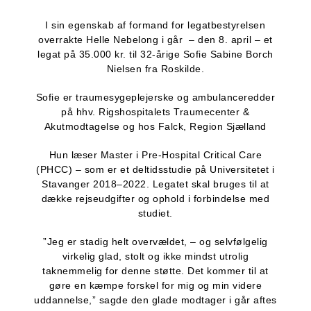
I sin egenskab af formand for legatbestyrelsen
overrakte Helle Nebelong i går – den 8. april – et
legat på 35.000 kr. til 32-årige Sofie Sabine Borch
Nielsen fra Roskilde.
Sofie er traumesygeplejerske og ambulanceredder
på hhv. Rigshospitalets Traumecenter &
Akutmodtagelse og hos Falck, Region Sjælland
Hun læser Master i Pre-Hospital Critical Care
(PHCC) – som er et deltidsstudie på Universitetet i
Stavanger 2018–2022. Legatet skal bruges til at
dække rejseudgifter og ophold i forbindelse med
studiet.
”Jeg er stadig helt overvældet, – og selvfølgelig
virkelig glad, stolt og ikke mindst utrolig
taknemmelig for denne støtte. Det kommer til at
gøre en kæmpe forskel for mig og min videre
uddannelse,” sagde den glade modtager i går aftes