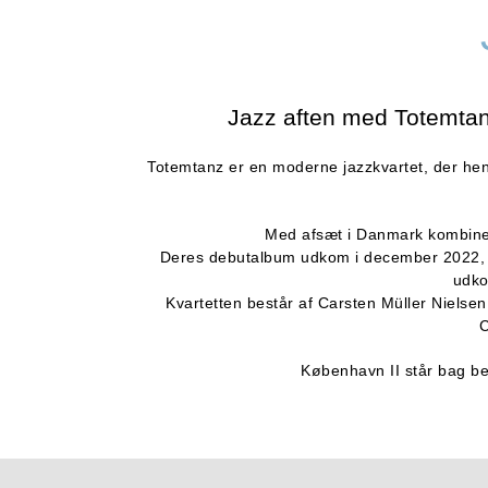
Jazz aften med Totemtan
Totemtanz er en moderne jazzkvartet, der hente
Med afsæt i Danmark kombiner
Deres debutalbum udkom i december 2022, o
udko
Kvartetten består af Carsten Müller Nielse
C
København II står bag beg