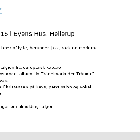
z
15 i Byens Hus, Hellerup
ationer af lyde, herunder jazz, rock og moderne
algien fra europæisk kabaret.
ns andet album “In Trödelmarkt der Träume”
vers.
e Christensen på keys, percussion og vokal;
o.
nger om tilmelding følger.