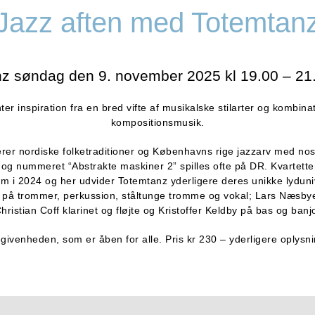
Jazz aften med Totemtan
z søndag den 9. november 2025 kl 19.00 – 21.
r inspiration fra en bred vifte af musikalske stilarter og kombin
kompositionsmusik.
er nordiske folketraditioner og Københavns rige jazzarv med nost
g nummeret “Abstrakte maskiner 2” spilles ofte på DR. Kvartette
m i 2024 og her udvider Totemtanz yderligere deres unikke lyduni
n på trommer, perkussion, ståltunge tromme og vokal; Lars Næsby
hristian Coff klarinet og fløjte og Kristoffer Keldby på bas og banj
ivenheden, som er åben for alle. Pris kr 230 – yderligere oplysni